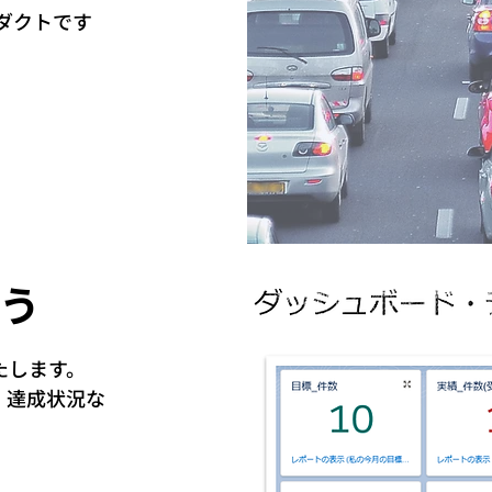
ロダクトです
う
ます。​​
・達成状況な