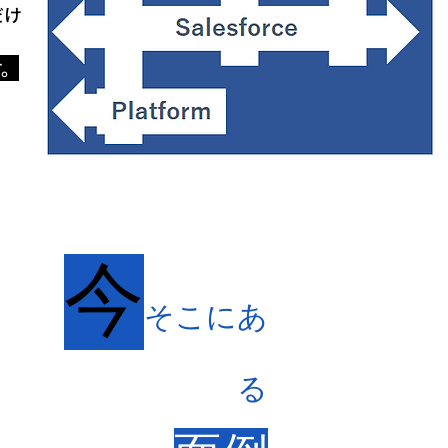
だけ
す。
今
そこにあ
る