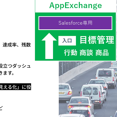
け
、達成率、残数
役立つダッシュ
きます。
見える化」に役
ど