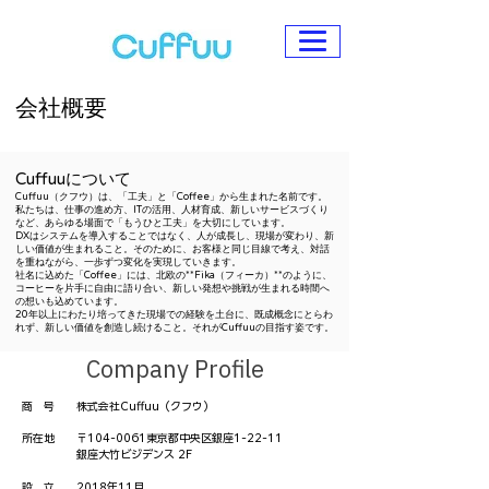
会社概要
Cuffuuについて
Cuffuu（クフウ）は、「工夫」と「Coffee」から生まれた名前です。
私たちは、仕事の進め方、ITの活用、人材育成、新しいサービスづくり
など、あらゆる場面で「もうひと工夫」を大切にしています。
DXはシステムを導入することではなく、人が成長し、現場が変わり、新
しい価値が生まれること。そのために、お客様と同じ目線で考え、対話
を重ねながら、一歩ずつ変化を実現していきます。
社名に込めた「Coffee」には、北欧の**Fika（フィーカ）**のように、
コーヒーを片手に自由に語り合い、新しい発想や挑戦が生まれる時間へ
の想いも込めています。
20年以上にわたり培ってきた現場での経験を土台に、既成概念にとらわ
れず、新しい価値を創造し続けること。それがCuffuuの目指す姿です。
Company Profile
商 号 株式会社Cuffuu（クフウ）
所在地 〒104-0061東京都中央区銀座1-22-11
銀座大竹ビジデンス 2F
設 立 2018年11月