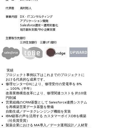
代表者 高村裕人
事業内容 DX・
ITコンサルティング
アプリケーション開発
Salesforce選定～運用定着化
地方創生支援/中小企業支援
​主要取引先銀行
三井住友銀行 三菱UFJ銀行
実績
プロジェクト事例以下はこれまでのプロジェクトに
おける代表的な成果です。
修理センターDXにより、修理受付の受電率を 8%​
→ 100%（半年）
改善業務構造改革により、修理関連コストを 約10億
円削減
営業組織のCRM基盤として Salesforce連携システム
を再構築営業データ基盤を整備
自動生成／データクレンジング機能を実装
IBM顧客の声を活用する カスタマーボイスDBを構築
（社長賞受賞）
製薬企業における MA導入／データ運用設計／人材育