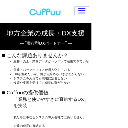
地方企業の成長・DX支援
― “実行型DXパートナー” ―
■ こんな課題ありませんか？
顧客・売上・業務データがバラバラで活用できていな
い
営業・バックオフィスが属人化している
DXを進めたいが、何から始めるべきかわからない
システムを入れても現場に定着しない
投資や支援を受けても成長に繋がらない
■ Cuffuuの提供価値
「業務と使いやすさに直結するDX」
を実装
私たちは単なるシステム導入会社ではありません。
企業の成長に直結する