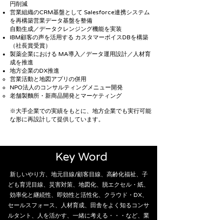
円削減
営業組織のCRM基盤として Salesforce連携システム
を再構築営業データ基盤を整備
自動生成／データクレンジング機能を実装
IBM顧客の声を活用する カスタマーボイスDBを構築
（社長賞受賞）
製薬企業における MA導入／データ運用設計／人材育
成を推進
​地方企業のDX推進
営業活動と地図アプリの併用
NPO法人のコンサルティングメニュー開発
老舗製麵所・新商品開発とマーケティング
※大手企業での実績をもとに、地方企業でも実行可能
な形に再設計して提供しています。
Key Word
新しいやり方、地元目線/顧客目線、高齢化福祉、子
ども育児目線、災害対策、地図化、脱エクセル・紙、
効率化と継続性、即効性と活性化、クラウド・DX、
セールスフォース、人材育成、田舎をよく知るコンサ
ルタント、人を活かす、一緒に考える・・・など、業