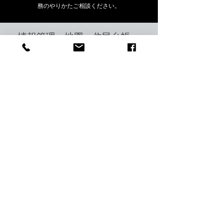
務のやりかたご相談ください。
情報管理・地図・住民台帳
for 自治体支援
DX化は様々な情報に管理業務や実行計画などを組みあ
わせるとよいでしょう。住民管理、空き家管理、災害
対策など、自治体支援が可能です。
空き家の近くの住民は？災害時に要介護者の対応は？
災害備品の管理や期限など、「誰が」「いつ」「何を
したか」より具体的な管理と実行が可能です。
通常のセールスフォースの導入、運用はもちろん、業
務に合わせ地図を活用したシステムをご提供できま
す。そこに、地図があったら…データベースになれ
ば…現場の要望、あるべき姿はどうすべきか。お気軽
にご相談ください。
Challenge
Support
山形県川西町吉島地区「NPO法人きらりよしじまネットワーク」
全世帯が加入するNPO法人を立ち上げた、山形県川西町。
地域の未来を考えるために、自発的であり、主体性をもった活動