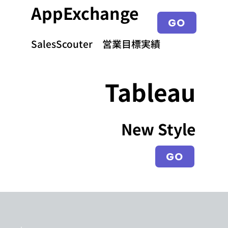
AppExchange
GO
SalesScouter 営業目標実績
Tableau
New Style
GO