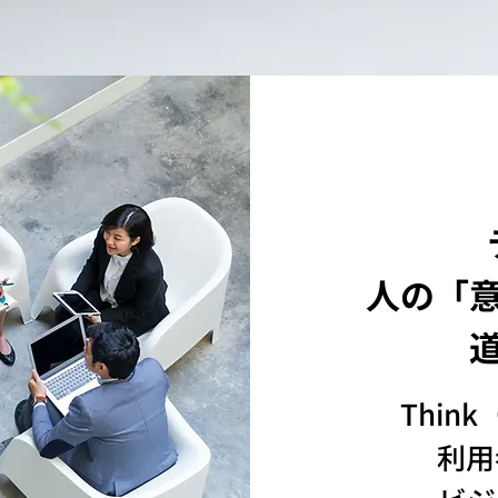
人の「
Thin
利用