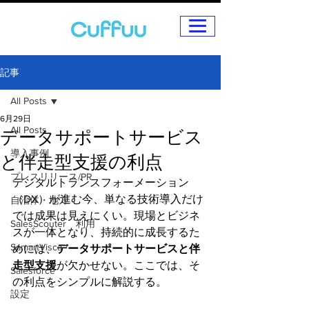
記事
All Posts
6月29日
All Posts
データサポートサービス
導入事例
と伴走型支援の利点
プレスリリース/PR
デジタルトランスフォーメーション
（DX）が進む今、単なる技術導入だけ
自治体・地方
では成果は見えにくい。現場とビジネ
SalesScouter 利用
スが一体となり、持続的に成長するた
SamartVisca
めには、
データサポートサービスと伴
走型支援
が欠かせない。ここでは、そ
Salesforce
の利点をシンプルに解説する。
設定