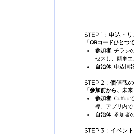
STEP 1：申込・
「QRコードひとつ
参加者
: チラシ
セスし、簡単エ
自治体
: 申込
STEP 2：価値
「参加前から、未来
参加者
: Cu
導。アプリ内で
自治体
: 参加
STEP 3：イベン