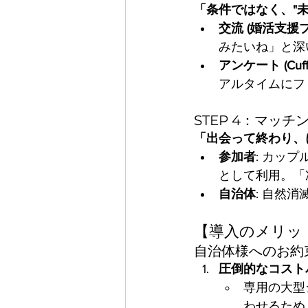
「条件ではなく、"
交流 (婚活支援
みたいね」と深
アンケート (Cuff
アルタイムにフ
STEP 4：マッ
「出会って終わり、
参加者
: カッ
として利用。「
自治体
: 自然
【導入のメリッ
自治体様へのお約
圧倒的なコスト
専用の大型
わせるため