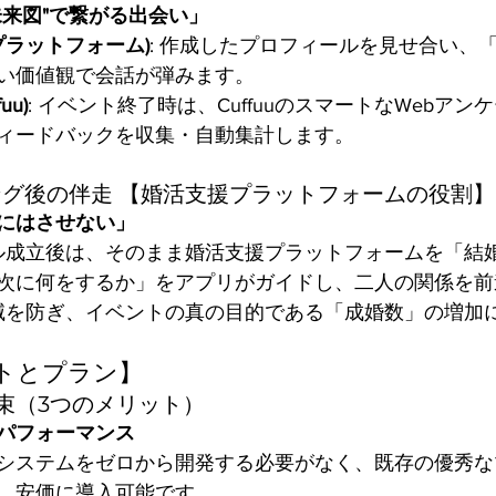
未来図"で繋がる出会い」
プラットフォーム)
: 作成したプロフィールを見せ合い、
い価値観で会話が弾みます。
uu)
: イベント終了時は、CuffuuのスマートなWebア
ィードバックを収集・自動集計します。
チング後の伴走 【婚活支援プラットフォームの役割】
にはさせない」
プル成立後は、そのまま婚活支援プラットフォームを「結
次に何をするか」をアプリがガイドし、二人の関係を前
消滅を防ぎ、イベントの真の目的である「成婚数」の増加
トとプラン】
束（3つのメリット）
パフォーマンス
システムをゼロから開発する必要がなく、既存の優秀な
、安価に導入可能です。